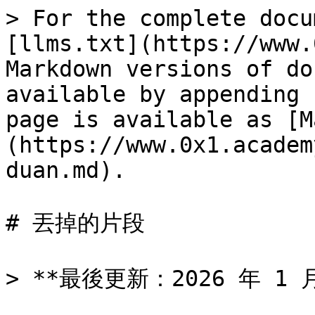
> For the complete docu
[llms.txt](https://www.
Markdown versions of do
available by appending 
page is available as [M
(https://www.0x1.academ
duan.md).

# 丟掉的片段

> **最後更新：2026 年 1 月