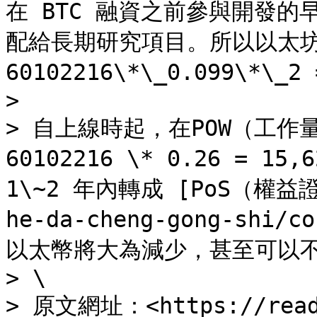
在 BTC 融資之前參與開發的早
配給長期研究項目。所以以太坊正式
60102216\*\_0.099\*\_
>

> 自上線時起，在POW（工
60102216 \* 0.26 = 
1\~2 年內轉成 [PoS（權益證明
he-da-cheng-gong-shi
以太幣將大為減少，甚至可以不
> \

> 原文網址：<https://read0