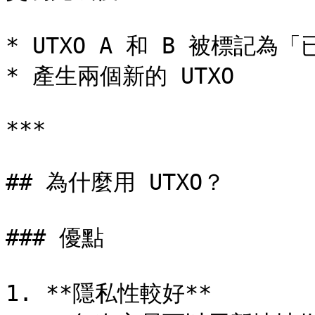
* UTXO A 和 B 被標記為「
* 產生兩個新的 UTXO

***

## 為什麼用 UTXO？

### 優點

1. **隱私性較好**
