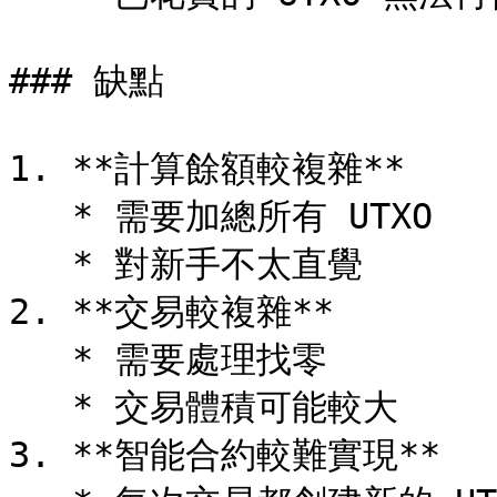
### 缺點

1. **計算餘額較複雜**

   * 需要加總所有 UTXO

   * 對新手不太直覺

2. **交易較複雜**

   * 需要處理找零

   * 交易體積可能較大

3. **智能合約較難實現**
