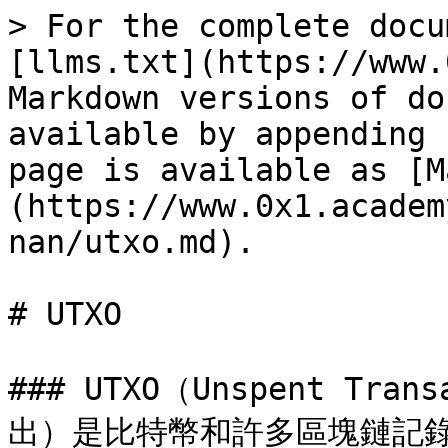
> For the complete docu
[llms.txt](https://www.
Markdown versions of do
available by appending 
page is available as [M
(https://www.0x1.academ
nan/utxo.md).

# UTXO

### UTXO（Unspent Tra
出）是比特幣和許多區塊鏈記