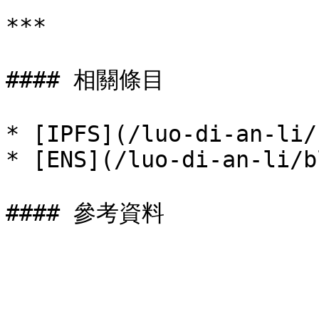
***

#### 相關條目

* [IPFS](/luo-di-an-li/
* [ENS](/luo-di-an-li/b