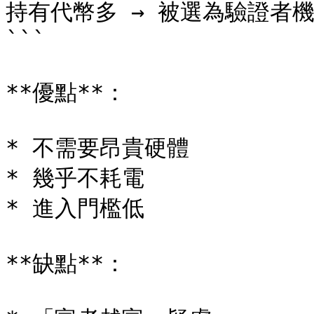
持有代幣多 → 被選為驗證者機
```

**優點**：

* 不需要昂貴硬體

* 幾乎不耗電

* 進入門檻低

**缺點**：
