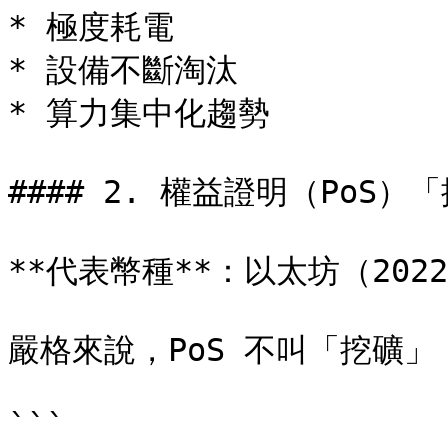
* 極度耗電

* 設備不斷淘汰

* 算力集中化趨勢

#### 2. 權益證明（PoS）「
**代表幣種**：以太坊（2022 
嚴格來說，PoS 不叫「挖礦」
```
