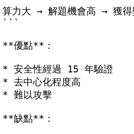
算力大 → 解題機會高 → 獲得
```

**優點**：

* 安全性經過 15 年驗證

* 去中心化程度高

* 難以攻擊

**缺點**：
