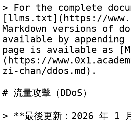
> For the complete docu
[llms.txt](https://www.
Markdown versions of do
available by appending 
page is available as [M
(https://www.0x1.academ
zi-chan/ddos.md).

# 流量攻擊（DDoS）

> **最後更新：2026 年 1 月