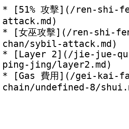
* [51% 攻擊](/ren-shi-fe
attack.md)

* [女巫攻擊](/ren-shi-fen
chan/sybil-attack.md)

* [Layer 2](/jie-jue-qu
ping-jing/layer2.md)

* [Gas 費用](/gei-kai-fa