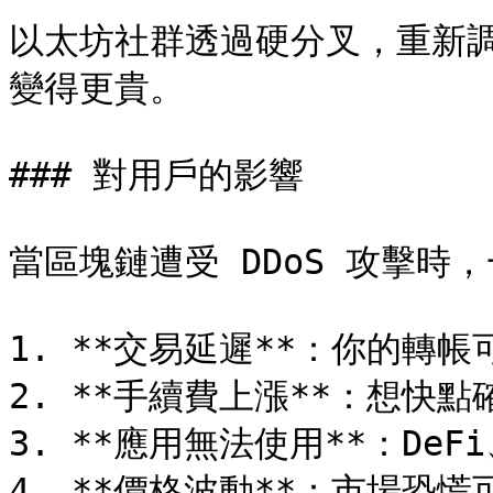
以太坊社群透過硬分叉，重新
變得更貴。

### 對用戶的影響

當區塊鏈遭受 DDoS 攻擊時
1. **交易延遲**：你的轉帳
2. **手續費上漲**：想快點
3. **應用無法使用**：DeFi
4. **價格波動**：市場恐慌