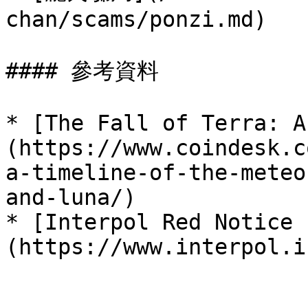
chan/scams/ponzi.md)

#### 參考資料

* [The Fall of Terra: A
(https://www.coindesk.c
a-timeline-of-the-meteo
and-luna/)

* [Interpol Red Notice 