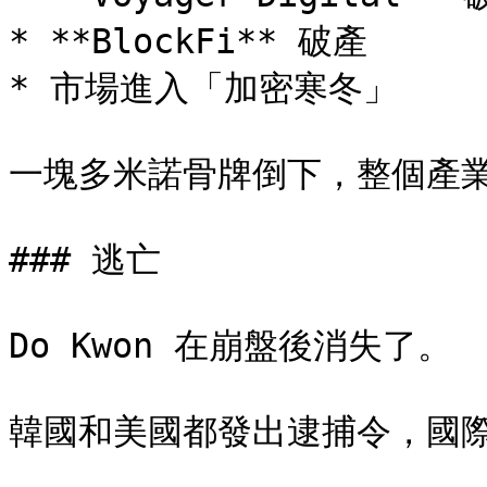
* **BlockFi** 破產

* 市場進入「加密寒冬」

一塊多米諾骨牌倒下，整個產業
### 逃亡

Do Kwon 在崩盤後消失了。

韓國和美國都發出逮捕令，國際