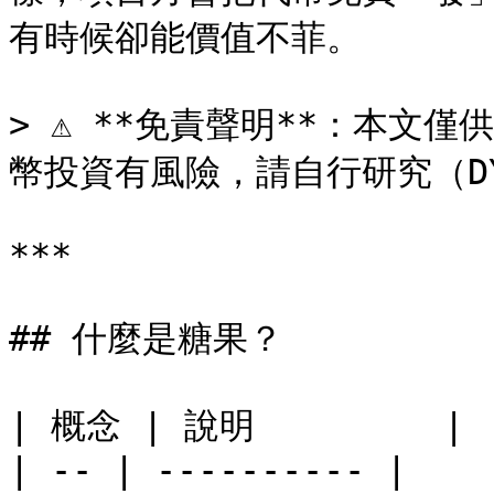
有時候卻能價值不菲。

> ⚠️ **免責聲明**：本
幣投資有風險，請自行研究（DY
***

## 什麼是糖果？

| 概念 | 說明         |

| -- | ---------- |
