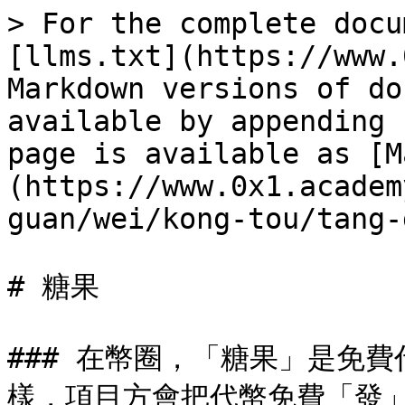
> For the complete docu
[llms.txt](https://www.
Markdown versions of do
available by appending 
page is available as [M
(https://www.0x1.academ
guan/wei/kong-tou/tang-
# 糖果

### 在幣圈，「糖果」是免
樣，項目方會把代幣免費「發