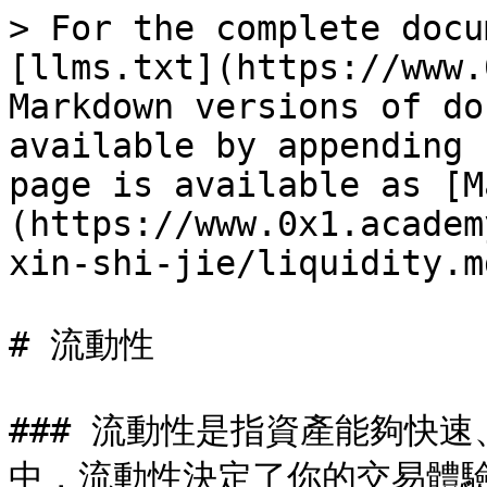
> For the complete docu
[llms.txt](https://www.
Markdown versions of do
available by appending 
page is available as [M
(https://www.0x1.academ
xin-shi-jie/liquidity.md
# 流動性

### 流動性是指資產能夠快速、
中，流動性決定了你的交易體驗