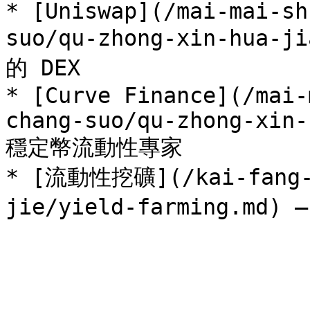
* [Uniswap](/mai-mai-sh
suo/qu-zhong-xin-hua-j
的 DEX

* [Curve Finance](/mai-
chang-suo/qu-zhong-xin-
穩定幣流動性專家

* [流動性挖礦](/kai-fang-s