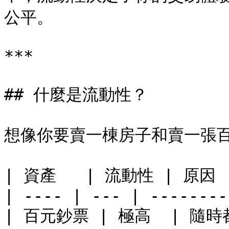
公平。

***

## 什麼是流動性？

想像你要賣一棟房子和賣一張百
| 資產   | 流動性 | 原因   
| ---- | --- | --------
| 百元鈔票 | 極高  | 隨時